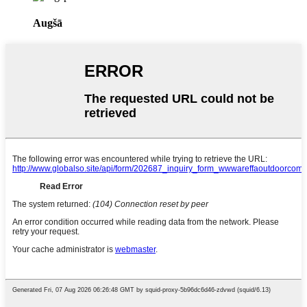
Augšā