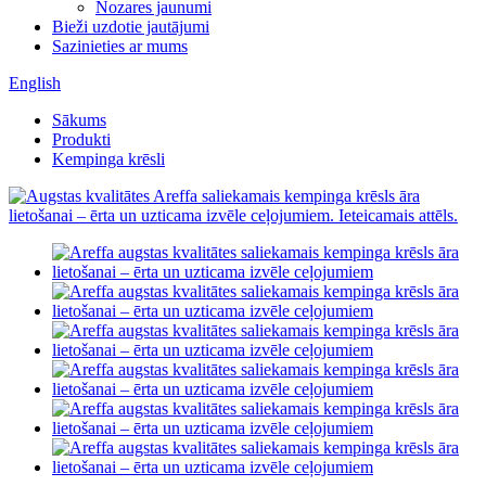
Nozares jaunumi
Bieži uzdotie jautājumi
Sazinieties ar mums
English
Sākums
Produkti
Kempinga krēsli