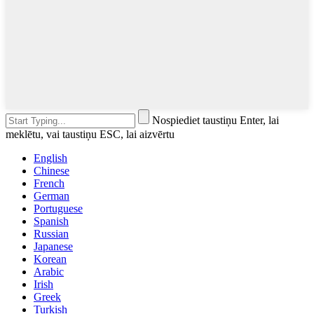
Nospiediet taustiņu Enter, lai
meklētu, vai taustiņu ESC, lai aizvērtu
English
Chinese
French
German
Portuguese
Spanish
Russian
Japanese
Korean
Arabic
Irish
Greek
Turkish