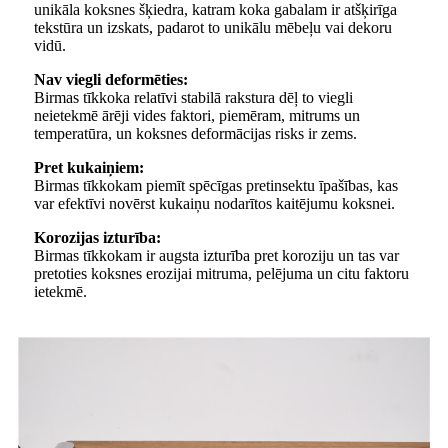
unikāla koksnes šķiedra, katram koka gabalam ir atšķirīga
tekstūra un izskats, padarot to unikālu mēbeļu vai dekoru
vidū.
Nav viegli deformēties:
Birmas tīkkoka relatīvi stabilā rakstura dēļ to viegli
neietekmē ārēji vides faktori, piemēram, mitrums un
temperatūra, un koksnes deformācijas risks ir zems.
Pret kukaiņiem:
Birmas tīkkokam piemīt spēcīgas pretinsektu īpašības, kas
var efektīvi novērst kukaiņu nodarītos kaitējumu koksnei.
Korozijas izturība:
Birmas tīkkokam ir augsta izturība pret koroziju un tas var
pretoties koksnes erozijai mitruma, pelējuma un citu faktoru
ietekmē.