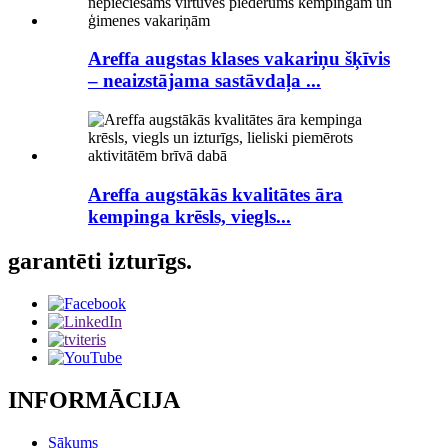
Areffa augstas klases vakariņu šķīvis
– neaizstājama sastāvdaļa ...
Areffa augstākās kvalitātes āra
kempinga krēsls, viegls...
garantēti izturīgs.
INFORMĀCIJA
Sākums