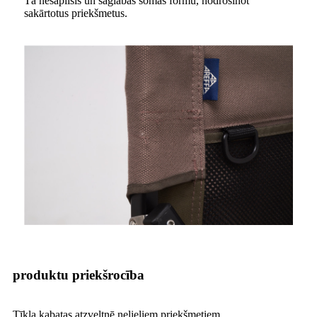
Tā nesaplīsīs un saglabās somas formu, nodrošinot
sakārtotus priekšmetus.
produktu priekšrocība
Tīkla kabatas atzveltnē nelieliem priekšmetiem