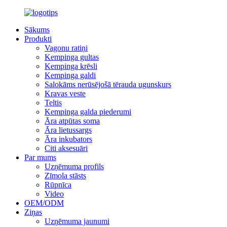
Sākums
Produkti
Vagonu ratiņi
Kempinga gultas
Kempinga krēsli
Kempinga galdi
Salokāms nerūsējošā tērauda ugunskurs
Kravas veste
Teltis
Kempinga galda piederumi
Āra atpūtas soma
Āra lietussargs
Āra inkubators
Citi aksesuāri
Par mums
Uzņēmuma profils
Zīmola stāsts
Rūpnīca
Video
OEM/ODM
Ziņas
Uzņēmuma jaunumi