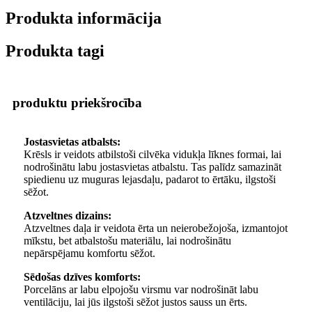
Produkta informācija
Produkta tagi
produktu priekšrocība
Jostasvietas atbalsts:
Krēsls ir veidots atbilstoši cilvēka vidukļa līknes formai, lai
nodrošinātu labu jostasvietas atbalstu. Tas palīdz samazināt
spiedienu uz muguras lejasdaļu, padarot to ērtāku, ilgstoši
sēžot.
Atzveltnes dizains:
Atzveltnes daļa ir veidota ērta un neierobežojoša, izmantojot
mīkstu, bet atbalstošu materiālu, lai nodrošinātu
nepārspējamu komfortu sēžot.
Sēdošas dzīves komforts:
Porcelāns ar labu elpojošu virsmu var nodrošināt labu
ventilāciju, lai jūs ilgstoši sēžot justos sauss un ērts.