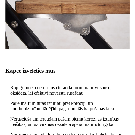
Kāpēc izvēlēties mūs
Rūpīgi pulēta nerūsējošā tērauda furnitūra ir virspusēji
oksidēta, lai efektīvi novērstu rūsēšanu.
Palielina furnitūras izturību pret koroziju un
nodilumizturību, tādējādi pagarinot tās kalpošanas laiku.
Nerūsējošajam tēraudam pašam piemīt korozijas izturības
īpašības, un uz virsmas oksidētā aparatūra ir izturīgāka.
Nerūsējošā tērauda furnitūra ne tikai izskatās lieliski, bet arī