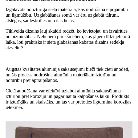
Izgatavots no izturīga sieta materiāla, kas nodrošina elpojamību
un ilgmūžību. Uzglabāšanas somā var ērti uzglabāt tālruni,
atslēgas, saulesbrilles un citas lietas.
Tīklveida dizains ļauj skaidri redzēt, ko ievietojat, un izvairīties
no aizmirstības. Nelieliem priekšmetiem, kas jāņem līdzi jebkurā
laikā, ļoti praktisks ir sieta glabāšanas kabatas dizains sēdekļa
atzveltnē.
Augstas kvalitātes alumīnija sakausējumi bieži tiek cieti anodēti,
un šis process nodrošina alumīnija materiālam izturību un
noturību pret aptraipīšanos.
Cietā anodēšana var efektīvi uzlabot alumīnija sakausējuma
izturību pret koroziju un pagarināt tā kalpošanas laiku. Produkts
ir izturīgāks un skaistāks, un tas var pretoties ilgtermiņa korozijas
ietekmei.