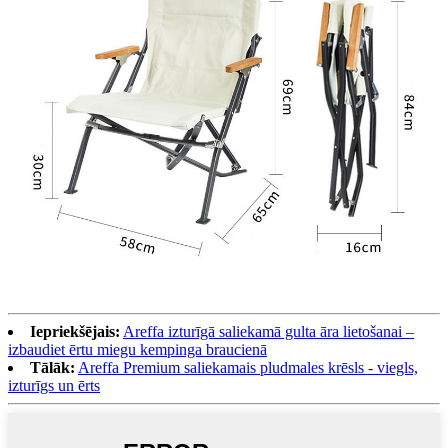
Iepriekšējais:
Areffa izturīgā saliekamā gulta āra lietošanai –
izbaudiet ērtu miegu kempinga braucienā
Tālāk:
Areffa Premium saliekamais pludmales krēsls - viegls,
izturīgs un ērts