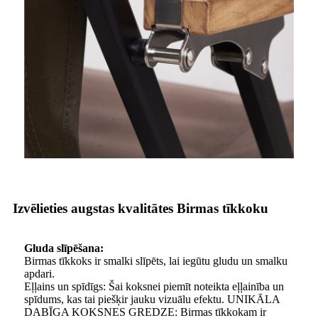
Izvēlieties augstas kvalitātes Birmas tīkkoku
Gluda slīpēšana:
Birmas tīkkoks ir smalki slīpēts, lai iegūtu gludu un smalku
apdari.
Eļļains un spīdīgs: Šai koksnei piemīt noteikta eļļainība un
spīdums, kas tai piešķir jauku vizuālu efektu. UNIKĀLA
DABĪGA KOKSNES GREDZE: Birmas tīkkokam ir