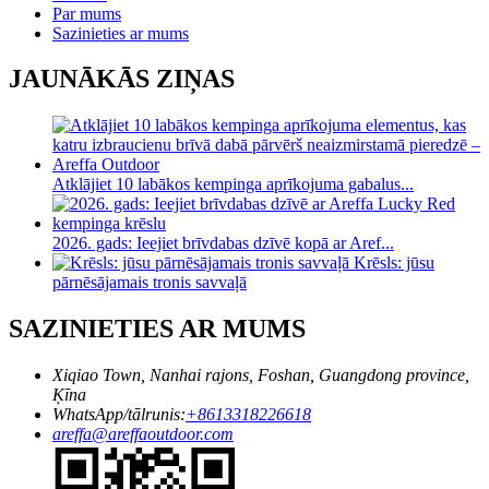
Par mums
Sazinieties ar mums
JAUNĀKĀS ZIŅAS
Atklājiet 10 labākos kempinga aprīkojuma gabalus...
2026. gads: Ieejiet brīvdabas dzīvē kopā ar Aref...
Krēsls: jūsu
pārnēsājamais tronis savvaļā
SAZINIETIES AR MUMS
Xiqiao Town, Nanhai rajons, Foshan, Guangdong province,
Ķīna
WhatsApp/tālrunis:
+8613318226618
areffa@areffaoutdoor.com