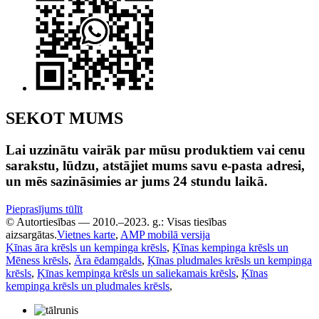
SEKOT MUMS
Lai uzzinātu vairāk par mūsu produktiem vai cenu
sarakstu, lūdzu, atstājiet mums savu e-pasta adresi,
un mēs sazināsimies ar jums 24 stundu laikā.
Pieprasījums tūlīt
© Autortiesības — 2010.–2023. g.: Visas tiesības
aizsargātas.
Vietnes karte
,
AMP mobilā versija
Ķīnas āra krēsls un kempinga krēsls
,
Ķīnas kempinga krēsls un
Mēness krēsls
,
Āra ēdamgalds
,
Ķīnas pludmales krēsls un kempinga
krēsls
,
Ķīnas kempinga krēsls un saliekamais krēsls
,
Ķīnas
kempinga krēsls un pludmales krēsls
,