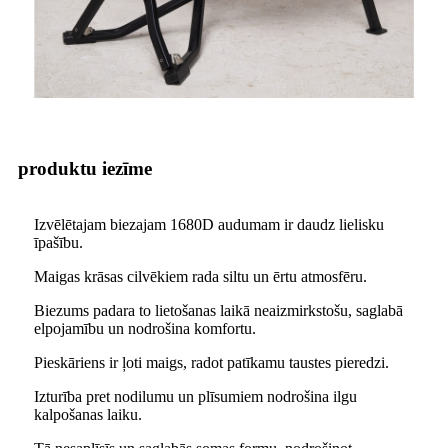
produktu iezīme
Izvēlētajam biezajam 1680D audumam ir daudz lielisku
īpašību.
Maigas krāsas cilvēkiem rada siltu un ērtu atmosfēru.
Biezums padara to lietošanas laikā neaizmirkstošu, saglabā
elpojamību un nodrošina komfortu.
Pieskāriens ir ļoti maigs, radot patīkamu taustes pieredzi.
Izturība pret nodilumu un plīsumiem nodrošina ilgu
kalpošanas laiku.