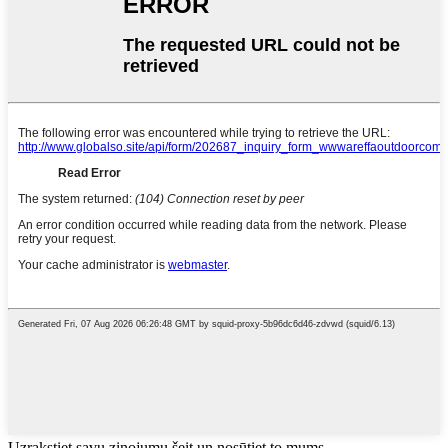
Uzrakstiet savu ziņojumu šeit un nosūtiet to mums