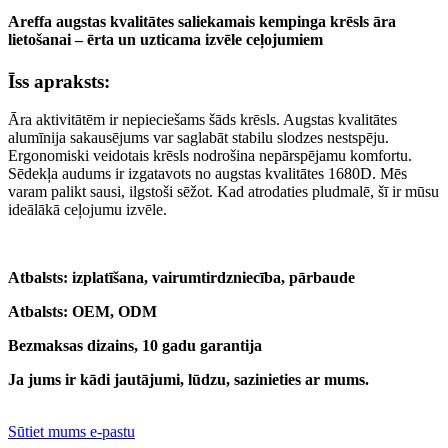
Areffa augstas kvalitātes saliekamais kempinga krēsls āra
lietošanai – ērta un uzticama izvēle ceļojumiem
Īss apraksts:
Āra aktivitātēm ir nepieciešams šāds krēsls. Augstas kvalitātes
alumīnija sakausējums var saglabāt stabilu slodzes nestspēju.
Ergonomiski veidotais krēsls nodrošina nepārspējamu komfortu.
Sēdekļa audums ir izgatavots no augstas kvalitātes 1680D. Mēs
varam palikt sausi, ilgstoši sēžot. Kad atrodaties pludmalē, šī ir mūsu
ideālākā ceļojumu izvēle.
Atbalsts: izplatīšana, vairumtirdzniecība, pārbaude
Atbalsts: OEM, ODM
Bezmaksas dizains, 10 gadu garantija
Ja jums ir kādi jautājumi, lūdzu, sazinieties ar mums.
Sūtiet mums e-pastu